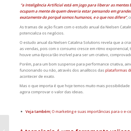
“a Inteligência Artificial está em jogo para liberar as mentes 
ocupam a mente de quem deveria estar pensando em grandes i
exatamente do porquê somos humanos, e o que nos difere”
, 
As tramas de ação ficam com o estudo anual da Nielsen Catalin
potencializa os negócios.
O estudo anual da Nielsen Catalina Solutions revela que a cr
as vendas, pois com o consumo cresce em ritmo exponencial, t
houve uma época tão incrível para ser um criativo, comprovad
Porém, para um bom suspense para performance criativa, ain
funcionando ou não, através dos analíticos das
plataformas di
acontecer de exato.
Mas o que importa é que hoje temos muito mais possibilidade 
agora comprovar o valor das ideias.
Veja também;
O marketing e suas importâncias para o e-
O marketing e suas
importâncias para o e-