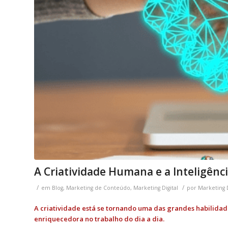
A Criatividade Humana e a Inteligência 
/
/
em
Blog
,
Marketing de Conteúdo
,
Marketing Digital
por
Marketing D
A criatividade está se tornando uma das grandes habilidade
enriquecedora no trabalho do dia a dia.