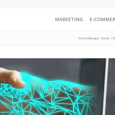
MARKETING
E-COMMER
Você está aqui:
Home
/
B