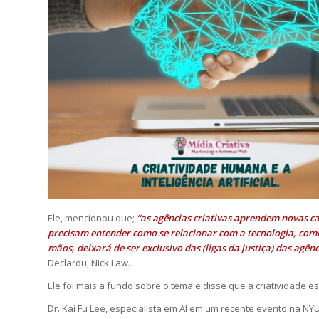
Ele, mencionou que;
“as agências criativas aprendem novas ca
precisam entender como se relacionar com a tecnologia, como
mãos, deixará de ser exclusivo das (ligas da justiça) das agên
Declarou, Nick Law.
Ele foi mais a fundo sobre o tema e disse que a criatividade es
Dr. Kai Fu Lee, especialista em AI em um recente evento na NY