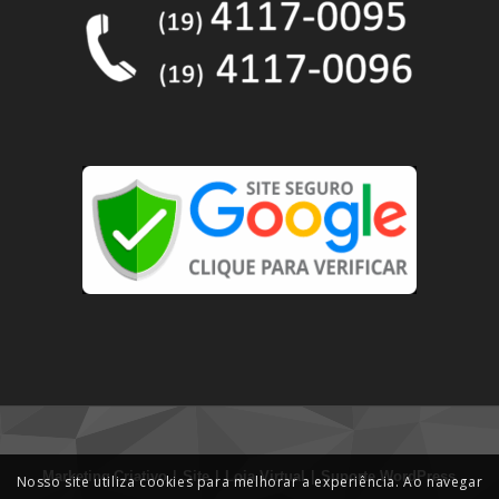
|
|
|
Marketing
Criativo
Site
Loja Virtual
Suporte WordPress
Nosso site utiliza cookies para melhorar a experiência. Ao navegar