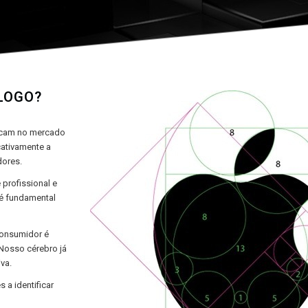
LOGO?
acam no mercado
ativamente a
dores.
 profissional e
 é fundamental
consumidor é
Nosso cérebro já
va.
a identificar