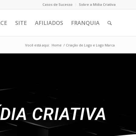
Casos de Sucesso
Sobre a Mídia Criativa
CE
SITE
AFILIADOS
FRANQUIA
Você está aqui:
Home
/
Criação de Logo e Logo Marca
DIA CRIATIVA