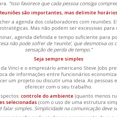
ara.
“Isso favorece que cada pessoa consiga compree
Reuniões são importantes, mas delimite horários
ncher a agenda dos colaboradores com reuniões. El
 estratégicas. Mas não podem ser excessivas para
minar, agenda definida e tempo suficiente para p
esa não pode sofrer de ‘reunite’, que desmotiva os 
sensação de perda de tempo.”
Seja sempre simples
 da Vinci e o empresário americano Steve Jobs p
troca de informações entre funcionários economiz
cer um projeto ou discutir uma ideia. As pessoa
oferecer com o seu trabalho.
aspectos:
controle do ambiente
(quanto menos ruí
es selecionadas
(com o uso de uma estrutura simp
falar simples. Simplicidade na comunicação deve s