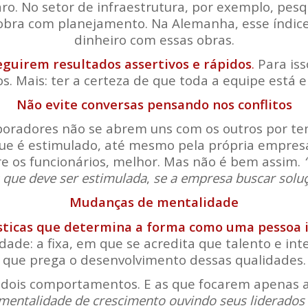
caro. No setor de infraestrutura, por exemplo, pe
ra com planejamento. Na Alemanha, esse índice 
dinheiro com essas obras.
eguirem resultados assertivos e rápidos
.
Para iss
 Mais: ter a certeza de que toda a equipe está 
Não evite conversas pensando nos conflitos
boradores não se abrem uns com os outros por teme
que é estimulado, até mesmo pela própria empresa
e os funcionários, melhor. Mas não é bem assim.
 que deve ser estimulada
,
se a empresa buscar solu
Mudanças de mentalidade
sticas que determina a forma como uma pessoa i
ade: a fixa, em que se acredita que talento e inte
que prega o desenvolvimento dessas qualidades.
is comportamentos. E as que focarem apenas a m
mentalidade de crescimento ouvindo seus liderados