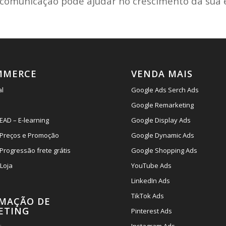
comunicação pode ajudar no crescimento da sua
MMERCE
VENDA MAIS
al
Google Ads Serch Ads
Google Remarketing
EAD – E-learning
Google Display Ads
 Preços e Promoção
Google Dynamic Ads
Progressão frete grátis
Google Shopping Ads
 Loja
YouTube Ads
LinkedIn Ads
TikTok Ads
MAÇÃO DE
ETING
Pinterest Ads