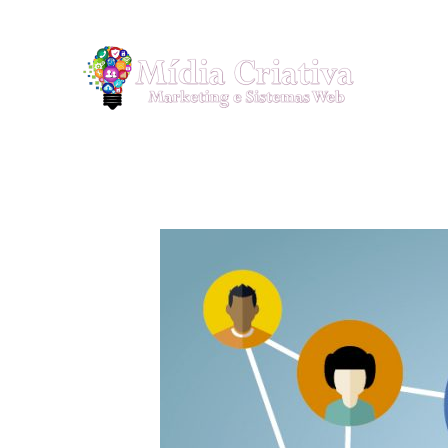
9:00 - 18:00 hrs, de segunda à sexta (19) 4117-0095 - (19) 4117-0096